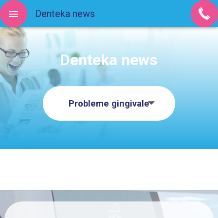
Denteka news
Denteka news
Probleme gingivale